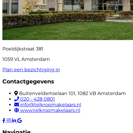
Poeldijkstraat 381
1059 VL Amsterdam
Plan een bezichtiging in
Contactgegevens
Buitenveldertselaan 101, 1082 VB Amsterdam
020 - 428 0801
info@telkropmakelaars.nl
www.telkropmakelaars.nl
Navigatie