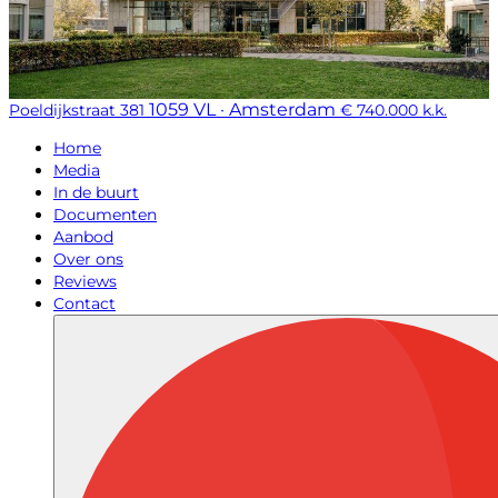
1059 VL · Amsterdam
Poeldijkstraat 381
€ 740.000 k.k.
Home
Media
In de buurt
Documenten
Aanbod
Over ons
Reviews
Contact