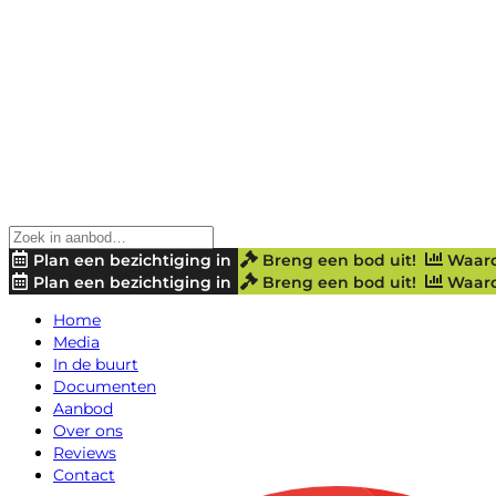
Plan een bezichtiging in
Breng een bod uit!
Waard
Plan een bezichtiging in
Breng een bod uit!
Waard
Home
Media
In de buurt
Documenten
Aanbod
Over ons
Reviews
Contact