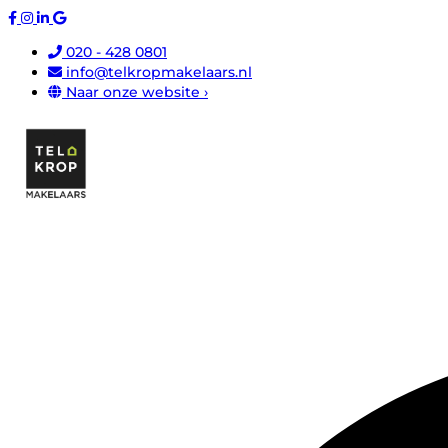
020 - 428 0801
info@telkropmakelaars.nl
Naar onze website ›