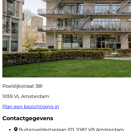
Poeldijkstraat 381
1059 VL Amsterdam
Plan een bezichtiging in
Contactgegevens
Buitenveldertselaan 101, 1082 VB Amsterdam