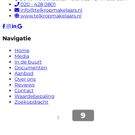
020 - 428 0801
info@telkropmakelaars.nl
www.telkropmakelaars.nl
Navigatie
Home
Media
In de buurt
Documenten
Aanbod
Over ons
Reviews
Contact
Waardebepaling
Zoekopdracht